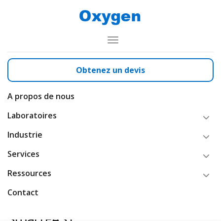
Toggle
Navigation
Obtenez un devis
Oxygen
Nos équipements de laboratoire
Hottes à flux laminaire
Hotte à flux laminaire
A propos de nous
Laboratoires
Vertical SmartFAST
Industrie
Services
Ressources
Contact
SmartFAST