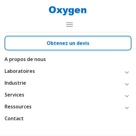
Toggle
Navigation
Obtenez un devis
Oxygen
Nos équipements de laboratoire
Poste de sécurité microbiologique
Poste de Sécurité
A propos de nous
Laboratoires
Microbiologique n-Safe
Industrie
Premium
Services
Ressources
Contact
En bref : PSM n-Safe Premium —